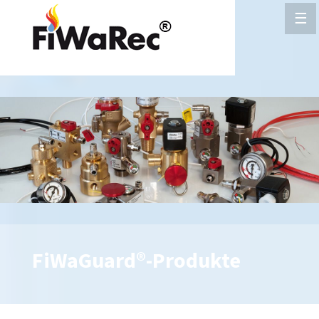
☰
FiWaGuard®-Produkte