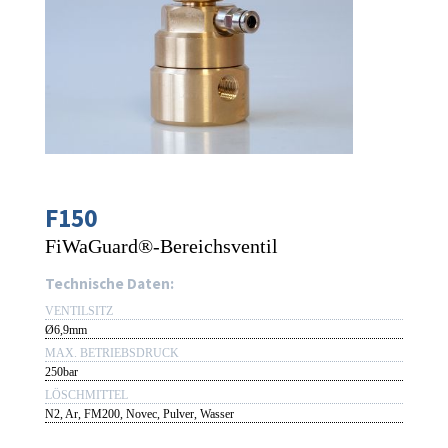
F150
FiWaGuard®-Bereichsventil
Technische Daten:
VENTILSITZ
Ø6,9mm
MAX. BETRIEBSDRUCK
250bar
LÖSCHMITTEL
N2, Ar, FM200, Novec, Pulver, Wasser