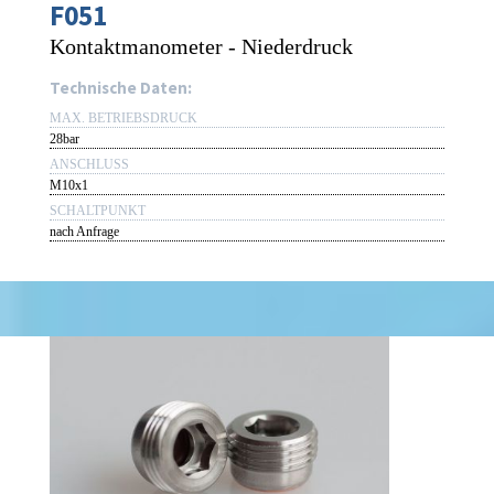
F051
Kontaktmanometer - Niederdruck
Technische Daten:
MAX. BETRIEBSDRUCK
28bar
ANSCHLUSS
M10x1
SCHALTPUNKT
nach Anfrage