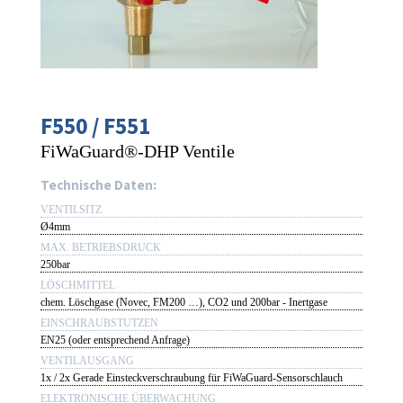
F550 / F551
FiWaGuard®-DHP Ventile
Technische Daten:
VENTILSITZ
Ø4mm
MAX. BETRIEBSDRUCK
250bar
LÖSCHMITTEL
chem. Löschgase (Novec, FM200 …), CO2 und 200bar - Inertgase
EINSCHRAUBSTUTZEN
EN25 (oder entsprechend Anfrage)
VENTILAUSGANG
1x / 2x Gerade Einsteckverschraubung für FiWaGuard-Sensorschlauch
ELEKTRONISCHE ÜBERWACHUNG