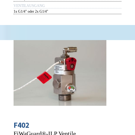
VENTILAUSGANG
1x G1/4" oder 2x G1/4"
F402
FiWaGuard®-ILP Ventile