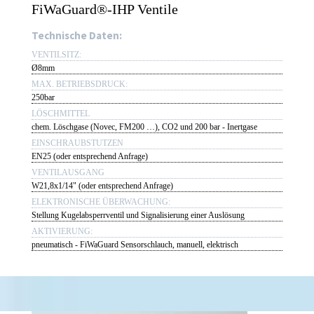
FiWaGuard®-IHP Ventile
Technische Daten:
VENTILSITZ:
Ø8mm
MAX. BETRIEBSDRUCK:
250bar
LÖSCHMITTEL
chem. Löschgase (Novec, FM200 …), CO2 und 200 bar - Inertgase
EINSCHRAUBSTUTZEN
EN25 (oder entsprechend Anfrage)
VENTILAUSGANG
W21,8x1/14" (oder entsprechend Anfrage)
ELEKTRONISCHE ÜBERWACHUNG:
Stellung Kugelabsperrventil und Signalisierung einer Auslösung
AKTIVIERUNG:
pneumatisch - FiWaGuard Sensorschlauch, manuell, elektrisch