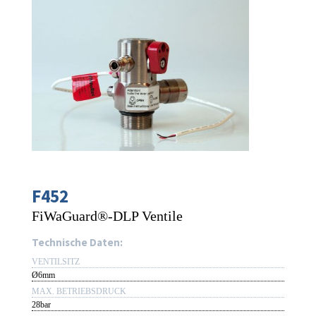
F452
FiWaGuard®-DLP Ventile
Technische Daten:
VENTILSITZ
Ø6mm
MAX. BETRIEBSDRUCK
28bar