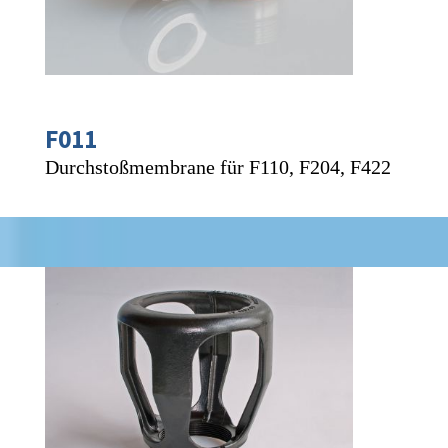
F011
Durchstoßmembrane für F110, F204, F422