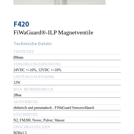
F420
FiWaGuard®-ILP Magnetventile
Technische Daten:
VENTILSITZ
Ø8mm
VERSORGUNGSSPANNUNG
24VDC +/-10%, 12VDC +/-10%
LEISTUNGSAUFNAHME
12W
MAX. BETRIEBSDRUCK
28bar
AKTIVIERUNG
elektrisch und pneumatisch - FiWaGuard Sensorschlauch
LÖSCHMITTEL
N2, FM200, Novec, Pulver, Wasser
EINSCHRAUSTUTZEN
M30x1,5