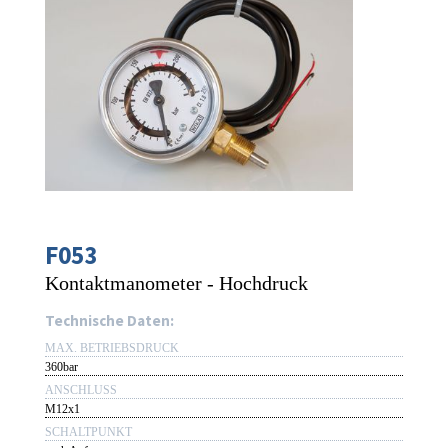
F053
Kontaktmanometer - Hochdruck
Technische Daten:
MAX. BETRIEBSDRUCK
360bar
ANSCHLUSS
M12x1
SCHALTPUNKT