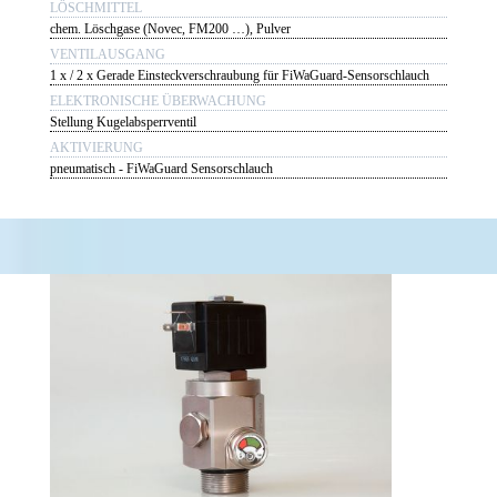
LÖSCHMITTEL
chem. Löschgase (Novec, FM200 …), Pulver
VENTILAUSGANG
1 x / 2 x Gerade Einsteckverschraubung für FiWaGuard-Sensorschlauch
ELEKTRONISCHE ÜBERWACHUNG
Stellung Kugelabsperrventil
AKTIVIERUNG
pneumatisch - FiWaGuard Sensorschlauch